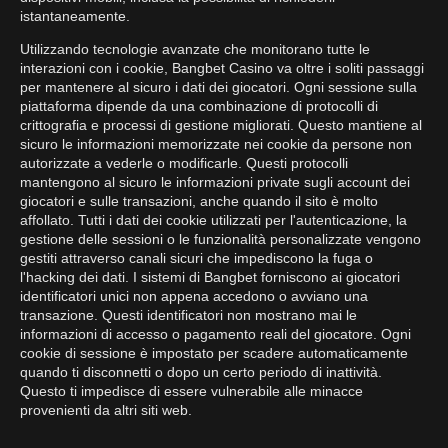
istantaneamente.
Utilizzando tecnologie avanzate che monitorano tutte le
interazioni con i cookie, Bangbet Casino va oltre i soliti passaggi
per mantenere al sicuro i dati dei giocatori. Ogni sessione sulla
piattaforma dipende da una combinazione di protocolli di
crittografia e processi di gestione migliorati. Questo mantiene al
sicuro le informazioni memorizzate nei cookie da persone non
autorizzate a vederle o modificarle. Questi protocolli
mantengono al sicuro le informazioni private sugli account dei
giocatori e sulle transazioni, anche quando il sito è molto
affollato. Tutti i dati dei cookie utilizzati per l'autenticazione, la
gestione delle sessioni o le funzionalità personalizzate vengono
gestiti attraverso canali sicuri che impediscono la fuga o
l'hacking dei dati. I sistemi di Bangbet forniscono ai giocatori
identificatori unici non appena accedono o avviano una
transazione. Questi identificatori non mostrano mai le
informazioni di accesso o pagamento reali del giocatore. Ogni
cookie di sessione è impostato per scadere automaticamente
quando ti disconnetti o dopo un certo periodo di inattività.
Questo ti impedisce di essere vulnerabile alle minacce
provenienti da altri siti web.