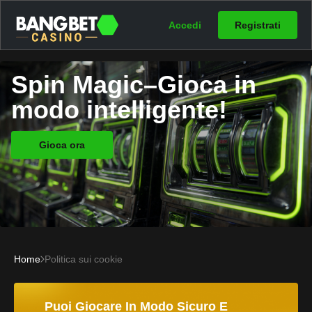
Accedi
Registrati
Spin Magic–Gioca in
modo intelligente!
Gioca ora
Home
Politica sui cookie
Puoi Giocare In Modo Sicuro E