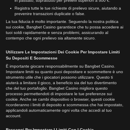
in passato, soprattutto per prelievi superiori a 500 €.
Registra tutte le tue richieste di prelievo sicure, aiutando a
prevenire transazioni duplicate o false.
La tua fiducia è molto importante. Seguendo la nostra politica
sui cookie, Bangbet Casino garantisce che tu possa accedere ai
tuoi soldi rapidamente e senza problemi, assicurando al
contempo che ogni prelievo sia altamente sicuro.
Utilizzare Le Impostazioni Dei Cookie Per Impostare Limiti
Su Depositi E Scommesse
È importante giocare responsabilmente su Bangbet Casino.
Impostare limiti su quanto puoi depositare e scommettere è uno
strumento utile che i giocatori possono utilizzare. Questo ti
aiuterà a limitare il gioco, a beneficio sia del tuo divertimento
che del tuo portafoglio. Bangbet Casino migliora questo
processo permettendoti di impostare le tue preferenze sui
cookie. Anche se cambi dispositivo o browser, questi cookie
ricorderanno i limiti di deposito e scommessa che hai impostato,
applicandoli automaticamente ogni volta che accedi al tuo
account.
Passaggi Per Impostare I Limiti Con I Cookie