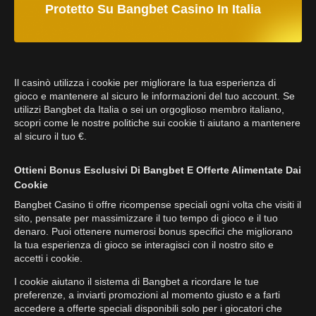
Protetto Su Bangbet Casino In Italia
Il casinò utilizza i cookie per migliorare la tua esperienza di
gioco e mantenere al sicuro le informazioni del tuo account. Se
utilizzi Bangbet da Italia o sei un orgoglioso membro italiano,
scopri come le nostre politiche sui cookie ti aiutano a mantenere
al sicuro il tuo €.
Ottieni Bonus Esclusivi Di Bangbet E Offerte Alimentate Dai
Cookie
Bangbet Casino ti offre ricompense speciali ogni volta che visiti il
sito, pensate per massimizzare il tuo tempo di gioco e il tuo
denaro. Puoi ottenere numerosi bonus specifici che migliorano
la tua esperienza di gioco se interagisci con il nostro sito e
accetti i cookie.
I cookie aiutano il sistema di Bangbet a ricordare le tue
preferenze, a inviarti promozioni al momento giusto e a farti
accedere a offerte speciali disponibili solo per i giocatori che