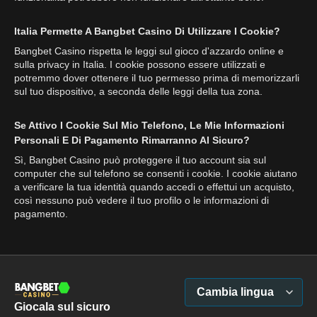
Italia Permette A Bangbet Casino Di Utilizzare I Cookie?
Bangbet Casino rispetta le leggi sul gioco d'azzardo online e
sulla privacy in Italia. I cookie possono essere utilizzati e
potremmo dover ottenere il tuo permesso prima di memorizzarli
sul tuo dispositivo, a seconda delle leggi della tua zona.
Se Attivo I Cookie Sul Mio Telefono, Le Mie Informazioni
Personali E Di Pagamento Rimarranno Al Sicuro?
Sì, Bangbet Casino può proteggere il tuo account sia sul
computer che sul telefono se consenti i cookie. I cookie aiutano
a verificare la tua identità quando accedi o effettui un acquisto,
così nessuno può vedere il tuo profilo o le informazioni di
pagamento.
Cambia lingua
Giocala sul sicuro