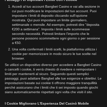
Accedi al tuo account Bangbet Casino e vai alla sezione in
cui puoi modificare le impostazioni del tuo account. Puoi
impostare i limiti di deposito cliccando sull'opzione
mostrata. Qui puoi impostare un limite giornaliero,
settimanale o mensile. Ad esempio, potresti dire "deposita
€200 a settimana". Imposta i limiti sulle scommesse
secondo necessità. Potresti limitare l'importo che le
persone possono scommettere ogni giorno o per sessione
a €50.
Una volta confermati i limiti scelti, la piattaforma utilizza i
cookie per memorizzare in modo sicuro le tue scelte nel
browser.
Se utilizzi un dispositivo diverso per accedere a Bangbet Casino
o cancelli i cookie, ti verrà chiesto di rivedere o reimpostare i
limiti per mantenerti al sicuro. Seguendo questi semplici
passaggi, puoi adattare Bangbet alle tue esigenze e obiettivi. Le
impostazioni basate sui cookie ti offrono maggiore tranquillità
perché assicurano che i limiti che ti sei imposto quando giochi
siano automaticamente rispettati ogni volta che visiti il sito.
I Cookie Migliorano L'Esperienza Del Casinò Mobile