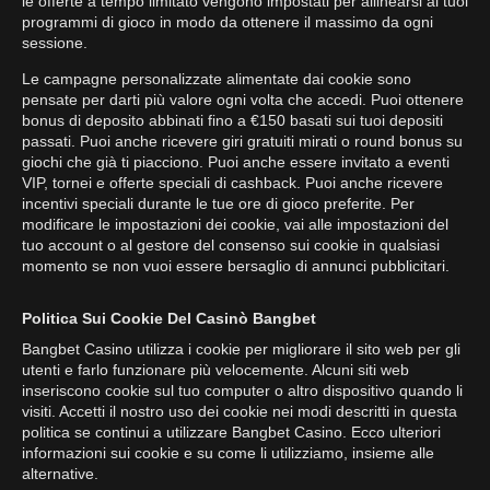
le offerte a tempo limitato vengono impostati per allinearsi ai tuoi
programmi di gioco in modo da ottenere il massimo da ogni
sessione.
Le campagne personalizzate alimentate dai cookie sono
pensate per darti più valore ogni volta che accedi. Puoi ottenere
bonus di deposito abbinati fino a €150 basati sui tuoi depositi
passati. Puoi anche ricevere giri gratuiti mirati o round bonus su
giochi che già ti piacciono. Puoi anche essere invitato a eventi
VIP, tornei e offerte speciali di cashback. Puoi anche ricevere
incentivi speciali durante le tue ore di gioco preferite. Per
modificare le impostazioni dei cookie, vai alle impostazioni del
tuo account o al gestore del consenso sui cookie in qualsiasi
momento se non vuoi essere bersaglio di annunci pubblicitari.
Politica Sui Cookie Del Casinò Bangbet
Bangbet Casino utilizza i cookie per migliorare il sito web per gli
utenti e farlo funzionare più velocemente. Alcuni siti web
inseriscono cookie sul tuo computer o altro dispositivo quando li
visiti. Accetti il nostro uso dei cookie nei modi descritti in questa
politica se continui a utilizzare Bangbet Casino. Ecco ulteriori
informazioni sui cookie e su come li utilizziamo, insieme alle
alternative.