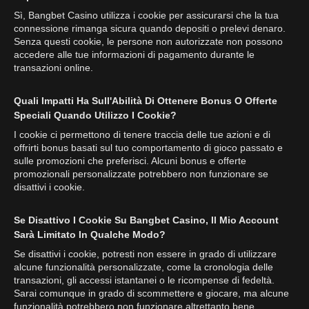
Sì, Bangbet Casino utilizza i cookie per assicurarsi che la tua
connessione rimanga sicura quando depositi o prelevi denaro.
Senza questi cookie, le persone non autorizzate non possono
accedere alle tue informazioni di pagamento durante le
transazioni online.
Quali Impatti Ha Sull'Abilità Di Ottenere Bonus O Offerte
Speciali Quando Utilizzo I Cookie?
I cookie ci permettono di tenere traccia delle tue azioni e di
offrirti bonus basati sul tuo comportamento di gioco passato e
sulle promozioni che preferisci. Alcuni bonus e offerte
promozionali personalizzate potrebbero non funzionare se
disattivi i cookie.
Se Disattivo I Cookie Su Bangbet Casino, Il Mio Account
Sarà Limitato In Qualche Modo?
Se disattivi i cookie, potresti non essere in grado di utilizzare
alcune funzionalità personalizzate, come la cronologia delle
transazioni, gli accessi istantanei o le ricompense di fedeltà.
Sarai comunque in grado di scommettere e giocare, ma alcune
funzionalità potrebbero non funzionare altrettanto bene.