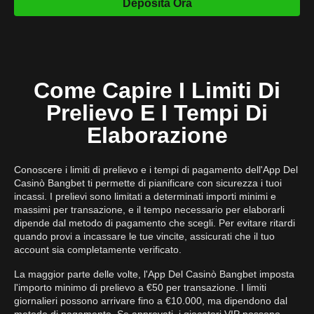
Deposita Ora
Come Capire I Limiti Di
Prelievo E I Tempi Di
Elaborazione
Conoscere i limiti di prelievo e i tempi di pagamento dell'App Del
Casinò Bangbet ti permette di pianificare con sicurezza i tuoi
incassi. I prelievi sono limitati a determinati importi minimi e
massimi per transazione, e il tempo necessario per elaborarli
dipende dal metodo di pagamento che scegli. Per evitare ritardi
quando provi a incassare le tue vincite, assicurati che il tuo
account sia completamente verificato.
La maggior parte delle volte, l'App Del Casinò Bangbet imposta
l'importo minimo di prelievo a €50 per transazione. I limiti
giornalieri possono arrivare fino a €10.000, ma dipendono dal