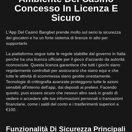
Concesso In Licenza E
Sicuro
L'App Del Casinò Bangbet prende molto sul serio la sicurezza
dei giocatori e ha un forte sistema di licenze in atto per
supportarlo.
La piattaforma segue tutte le regole stabilite dal governo in Italia
perché ha una licenza ufficiale per il gioco d'azzardo da autorità
riconosciute. Questa licenza garantisce che tutti i giochi siano
regolarmente controllati per assicurarsi che siano equi e che
tutte le attività di scommessa siano gestite onestamente.
Tecnologie di crittografia avanzate proteggono tutte le azioni
sensibili all'interno dell'app, dai depositi ai prelievi. Facendo
questo, puoi essere sicuro che nessun altro sarà in grado di
vedere o accedere alle tue informazioni personali o transazioni
finanziarie, come i saldi del conto e i trasferimenti superiori a
€100.
Funzionalità Di Sicurezza Principali