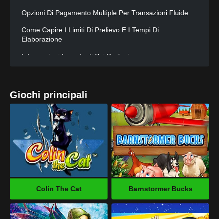
Opzioni Di Pagamento Multiple Per Transazioni Fluide
Come Capire I Limiti Di Prelievo E I Tempi Di
Elaborazione
Informazioni Importanti Sui Prelievi
Ambiente Del Casinò Concesso In Licenza E Sicuro
Funzionalità Di Sicurezza Principali Di Cui Puoi Fidarti
Giochi principali
Bangbet Casino App
Colin The Cat
Barnstormer Bucks