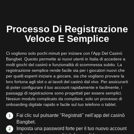
Processo Di Registrazione
Veloce E Semplice
Ci vogliono solo pochi minuti per iniziare con l'App Del Casinò
Bangbet. Questo permette ai nuovi utenti in Italia di accedere a
molti giochi del casinò e funzionalità di scommessa subito. La
registrazione semplice rende facile sia per i giocatori nuovi che
per quelli esperti iniziare a giocare, sia che vogliano provare la
loro fortuna agli slot o ai tavoli del casinò dal vivo. Per assicurarti
di poter configurare il tuo account rapidamente e facilmente, i
passaggi di registrazione sono progettati per essere semplici.
Nessun modulo complicato da compilare; solo un processo di
onboarding digitale rapido e facile sul tuo telefono o tablet.
Fai clic sul pulsante "Registrati" nell'app del casinò
Bangbet.
Imposta una password forte per il tuo nuovo account