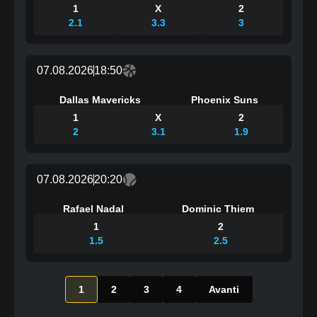
1
X
2
2.1
3.3
3
07.08.2026
18:50
Dallas Mavericks
Phoenix Suns
1
X
2
2
3.1
1.9
07.08.2026
20:20
Rafael Nadal
Dominic Thiem
1
2
1.5
2.5
1
2
3
4
Avanti