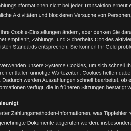
hlungsinformationen nicht bei jeder Transaktion erneut 
che Aktivitäten und blockieren Versuche von Personen,
e Ihre Cookie-Einstellungen ändern, aber denken Sie dar
t empfiehlt, Zahlungs- und Sicherheits-Cookies aktivier
öchsten Standards entsprechen. Sie können Ihr Geld pr
erwenden unsere Systeme Cookies, um sich schnell Ihre 
 entfallen unnötige Wartezeiten. Cookies helfen dabei, 
rn. Dadurch werden Auszahlungen schnell bearbeitet, ob 
formationen verfügt, die in früheren Sitzungen bestätigt 
leunigt
ierter Zahlungsmethoden-Informationen, was Tippfehler r
r genehmigte Dokumente abgerufen werden, insbesonder