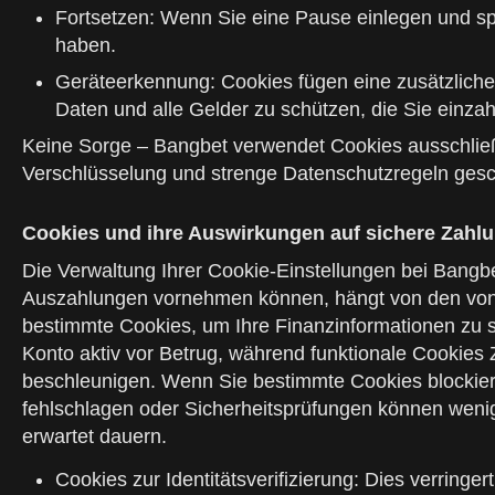
Fortsetzen: Wenn Sie eine Pause einlegen und sp
haben.
Geräteerkennung: Cookies fügen eine zusätzliche S
Daten und alle Gelder zu schützen, die Sie einza
Keine Sorge – Bangbet verwendet Cookies ausschließli
Verschlüsselung und strenge Datenschutzregeln gesch
Cookies und ihre Auswirkungen auf sichere Zahl
Die Verwaltung Ihrer Cookie-Einstellungen bei Bangbe
Auszahlungen vornehmen können, hängt von den von I
bestimmte Cookies, um Ihre Finanzinformationen zu sc
Konto aktiv vor Betrug, während funktionale Cookies
beschleunigen. Wenn Sie bestimmte Cookies blockiere
fehlschlagen oder Sicherheitsprüfungen können weni
erwartet dauern.
Cookies zur Identitätsverifizierung: Dies verringe