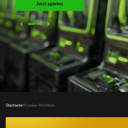
Jetzt spielen
Startseite
Cookie-Richtlinie