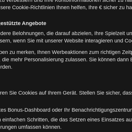
zu verbessern und Ihre Kontoinformationen sicher zu h
sere Cookie-Richtlinien Ihnen helfen, Ihre € sicher zu ha
gestützte Angebote
re Belohnungen, die darauf abzielen, Ihre Spielzeit un
bessern, wenn Sie mit unserer Website interagieren und C
eben zu merken, Ihnen Werbeaktionen zum richtigen Ze
sind, die mehr Personalisierung zulassen. Sie können da
erden.
ren Sie Cookies auf Ihrem Gerät. Stellen Sie sicher, d
ertes Bonus-Dashboard oder Ihr Benachrichtigungszentru
 einfachen Schritten, die das Setzen eines Einsatzes a
derungen umfassen können.