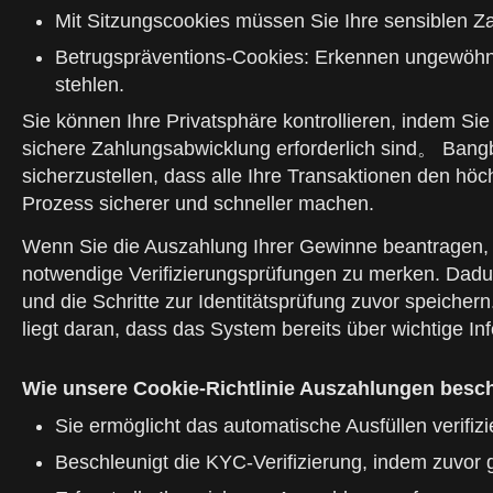
Mit Sitzungscookies müssen Sie Ihre sensiblen Za
Betrugspräventions-Cookies: Erkennen ungewöhnli
stehlen.
Sie können Ihre Privatsphäre kontrollieren, indem Si
sichere Zahlungsabwicklung erforderlich sind。 Bangbe
sicherzustellen, dass alle Ihre Transaktionen den h
Prozess sicherer und schneller machen.
Wenn Sie die Auszahlung Ihrer Gewinne beantragen, v
notwendige Verifizierungsprüfungen zu merken. Dadurch
und die Schritte zur Identitätsprüfung zuvor speiche
liegt daran, dass das System bereits über wichtige In
Wie unsere Cookie-Richtlinie Auszahlungen besch
Sie ermöglicht das automatische Ausfüllen verifiz
Beschleunigt die KYC-Verifizierung, indem zuvo