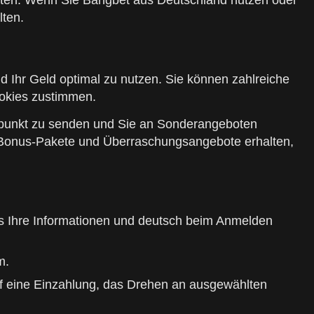
alten. Wenn Sie Bangbet aus Deutschland nutzen oder
lten.
d Ihr Geld optimal zu nutzen. Sie können zahlreiche
ookies zustimmen.
itpunkt zu senden und Sie an Sonderangeboten
nn Bonus-Pakete und Überraschungsangebote erhalten,
ass Ihre Informationen und deutsch beim Anmelden
m.
uf eine Einzahlung, das Drehen an ausgewählten