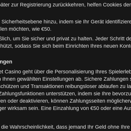
äter zur Registrierung zurückkehren, helfen Cookies de
icherheitsebene hinzu, indem sie Ihr Gerät identifiziere
hlen möchten, wie €50.
ch, um Sie sicher und privat zu halten. Jeder Schritt 
ützt, sodass Sie sich beim Einrichten Ihres neuen Kont
ungen
t Casino geht über die Personalisierung Ihres Spielerle
hnen gewählten Einstellungen ab. Sichere Zahlungen si
hützen und Transaktionen reibungsloser ablaufen zu las
 Zahlungsfunktionen unterstützen, indem sie Ihre bevo
n oder deaktivieren, können Zahlungsseiten möglicherwe
ger wirksam sein. Eine Einzahlung von €50 oder eine Au
rt die Wahrscheinlichkeit, dass jemand Ihr Geld ohne Ihre