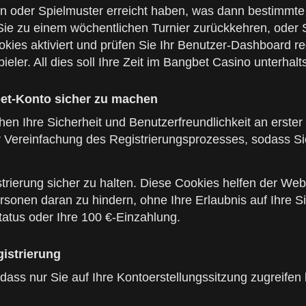
n oder Spielmuster erreicht haben, was dann bestimmte
ie zu einem wöchentlichen Turnier zurückkehren, oder S
ies aktiviert und prüfen Sie Ihr Benutzer-Dashboard r
er. All dies soll Ihre Zeit im Bangbet Casino unterhalt
et-Konto sicher zu machen
n Ihre Sicherheit und Benutzerfreundlichkeit an erster S
er Vereinfachung des Registrierungsprozesses, sodass 
ierung sicher zu halten. Diese Cookies helfen der Website
sonen daran zu hindern, ohne Ihre Erlaubnis auf Ihre Si
Status oder Ihre 100 €-Einzahlung.
gistrierung
dass nur Sie auf Ihre Kontoerstellungssitzung zugreifen