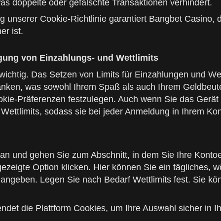
as doppelte oder gefälschte Transaktionen verhindert.
ung unserer Cookie-Richtlinie garantiert Bangbet Casino,
r ist.
gung von Einzahlungs- und Wettlimits
wichtig. Das Setzen von Limits für Einzahlungen und Wet
chränken, was sowohl Ihrem Spaß als auch Ihrem Geldbeu
ookie-Präferenzen festzulegen. Auch wenn Sie das Gerät
 Wettlimits, sodass sie bei jeder Anmeldung in Ihrem K
an und gehen Sie zum Abschnitt, in dem Sie Ihre Konto
gezeigte Option klicken. Hier können Sie ein tägliches, 
 angeben. Legen Sie nach Bedarf Wettlimits fest. Sie k
endet die Plattform Cookies, um Ihre Auswahl sicher in 