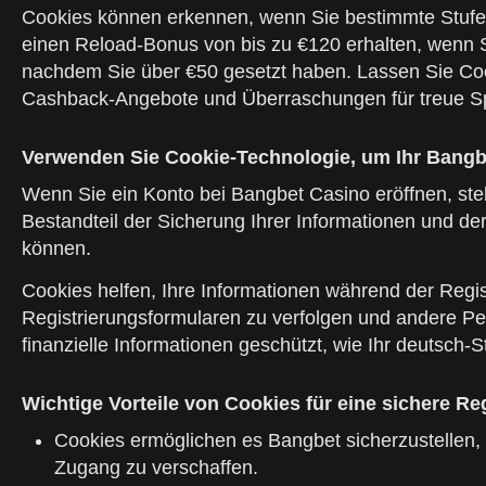
Cookies können erkennen, wenn Sie bestimmte Stufe
einen Reload-Bonus von bis zu €120 erhalten, wenn S
nachdem Sie über €50 gesetzt haben. Lassen Sie Cook
Cashback-Angebote und Überraschungen für treue Spiel
Verwenden Sie Cookie-Technologie, um Ihr Bangb
Wenn Sie ein Konto bei Bangbet Casino eröffnen, stehe
Bestandteil der Sicherung Ihrer Informationen und d
können.
Cookies helfen, Ihre Informationen während der Registr
Registrierungsformularen zu verfolgen und andere Per
finanzielle Informationen geschützt, wie Ihr deutsch-
Wichtige Vorteile von Cookies für eine sichere Re
Cookies ermöglichen es Bangbet sicherzustellen, 
Zugang zu verschaffen.