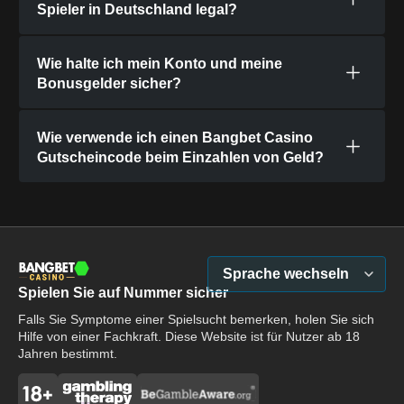
Spieler in Deutschland legal?
Wie halte ich mein Konto und meine
Bonusgelder sicher?
Wie verwende ich einen Bangbet Casino
Gutscheincode beim Einzahlen von Geld?
Sprache wechseln
Spielen Sie auf Nummer sicher
Falls Sie Symptome einer Spielsucht bemerken, holen Sie sich
Hilfe von einer Fachkraft. Diese Website ist für Nutzer ab 18
Jahren bestimmt.