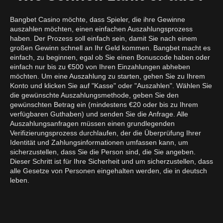
Bangbet Casino möchte, dass Spieler, die ihre Gewinne
auszahlen möchten, einen einfachen Auszahlungsprozess
haben. Der Prozess soll einfach sein, damit Sie nach einem
großen Gewinn schnell an Ihr Geld kommen. Bangbet macht es
einfach, zu beginnen, egal ob Sie einen Bonuscode haben oder
einfach nur bis zu €500 von Ihren Einzahlungen abheben
möchten. Um eine Auszahlung zu starten, gehen Sie zu Ihrem
Konto und klicken Sie auf "Kasse" oder "Auszahlen". Wählen Sie
die gewünschte Auszahlungsmethode, geben Sie den
gewünschten Betrag ein (mindestens €20 oder bis zu Ihrem
verfügbaren Guthaben) und senden Sie die Anfrage. Alle
Auszahlungsanfragen müssen einen grundlegenden
Verifizierungsprozess durchlaufen, der die Überprüfung Ihrer
Identität und Zahlungsinformationen umfassen kann, um
sicherzustellen, dass Sie die Person sind, die Sie angeben.
Dieser Schritt ist für Ihre Sicherheit und um sicherzustellen, dass
alle Gesetze von Personen eingehalten werden, die in deutsch
leben.