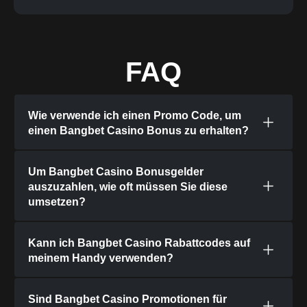
FAQ
Wie verwende ich einen Promo Code, um
einen Bangbet Casino Bonus zu erhalten?
Um Bangbet Casino Bonusgelder
auszuzahlen, wie oft müssen Sie diese
umsetzen?
Kann ich Bangbet Casino Rabattcodes auf
meinem Handy verwenden?
Sind Bangbet Casino Promotionen für