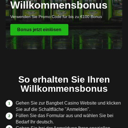
Willkommensbonus
Verwenden Sie Promo Code für bis zu €100 Bonus
Bonus jetzt einlösen
So erhalten Sie Ihren
Willkommensbonus
Gehen Sie zur Bangbet Casino Website und klicken
Sie auf die Schaltfläche "Anmelden".
Füllen Sie das Formular aus und wählen Sie bei
Bedarf Ihr deutsch.