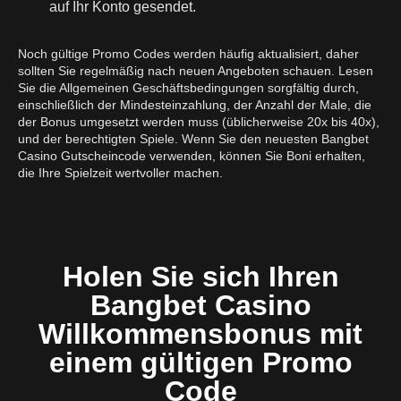
auf Ihr Konto gesendet.
Noch gültige Promo Codes werden häufig aktualisiert, daher
sollten Sie regelmäßig nach neuen Angeboten schauen. Lesen
Sie die Allgemeinen Geschäftsbedingungen sorgfältig durch,
einschließlich der Mindesteinzahlung, der Anzahl der Male, die
der Bonus umgesetzt werden muss (üblicherweise 20x bis 40x),
und der berechtigten Spiele. Wenn Sie den neuesten Bangbet
Casino Gutscheincode verwenden, können Sie Boni erhalten,
die Ihre Spielzeit wertvoller machen.
Holen Sie sich Ihren
Bangbet Casino
Willkommensbonus mit
einem gültigen Promo
Code