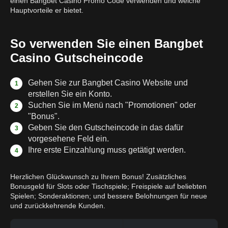
einen Bangbet Casino Promo Code verwenden und welche
Hauptvorteile er bietet.
So verwenden Sie einen Bangbet
Casino Gutscheincode
Gehen Sie zur Bangbet Casino Website und
erstellen Sie ein Konto.
Suchen Sie im Menü nach "Promotionen" oder
"Bonus".
Geben Sie den Gutscheincode in das dafür
vorgesehene Feld ein.
Ihre erste Einzahlung muss getätigt werden.
Herzlichen Glückwunsch zu Ihrem Bonus! Zusätzliches
Bonusgeld für Slots oder Tischspiele; Freispiele auf beliebten
Spielen; Sonderaktionen; und bessere Belohnungen für neue
und zurückkehrende Kunden.