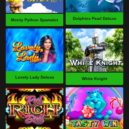
Umsatzregeln und Bonuslimits
Informationen zu Bangbet Casino Promo Codes
Dolphins Pearl Deluxe
Monty Python Spamalot
So verwenden Sie einen Bangbet Casino
Gutscheincode
Lovely Lady Deluxe
White Knight