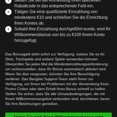
Geben Sie bei der Anmeldung Ihren speziellen
Rabattcode in das entsprechende Feld ein.
Tätigen Sie eine qualifizierte Einzahlung von
mindestens €10 und schließen Sie die Einrichtung
Ihres Kontos ab.
Sobald Ihre Einzahlung durchgeführt wurde, wird Ihr
Willkommensbonus von bis zu €100 Ihrem Konto
hinzugefügt.
Das Bonusgeld steht sofort zur Verfügung, sodass Sie es für
Slots, Tischspiele und andere Spiele verwenden können.
Überprüfen Sie jedes Mal die Mindesteinzahlungsanforderung,
um sicherzustellen, dass Ihr Bonus automatisch aktiviert wird.
Wenn Sie dies vergessen, könnten Sie Ihre Berechtigung
verlieren. Das Bangbet Support-Team steht Ihnen zur
Verfügung, um Ihnen bei Problemen mit der Verwendung Ihres
Promo Codes oder dem Erhalt Ihres Bonus schnell zu helfen.
Stellen Sie sicher, dass Sie alle Umsatzbedingungen, die mit
Ihrem Willkommensangebot verbunden sind, durchlesen, bevor
Sie Ihre Belohnungen genießen.