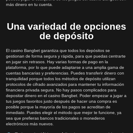
más dinero en tu cuenta.
Una variedad de opciones
de depósito
El casino Bangbet garantiza que todos los depósitos se
gestionan de forma segura y rápida, para que puedas centrarte
en jugar sin retrasos. Hay varias formas de pago en la
plataforma, por lo que puede adaptarse a una amplia gama de
cuentas bancarias y preferencias. Puedes transferir dinero con
tranquilidad porque todos los métodos de depósito utilizan
protocolos de cifrado avanzados para mantener tu información
financiera privada segura. No hay pasos complicados para
depositar dinero en el casino Bangbet. Poder empezar a jugar a
tus juegos favoritos justo después de hacer una compra es
posible porque la mayoría de los pagos se acreditan de
inmediato. Puedes elegir el método que mejor te funcione, ya
sea que prefieras bancos tradicionales o monederos
electrónicos más nuevos.