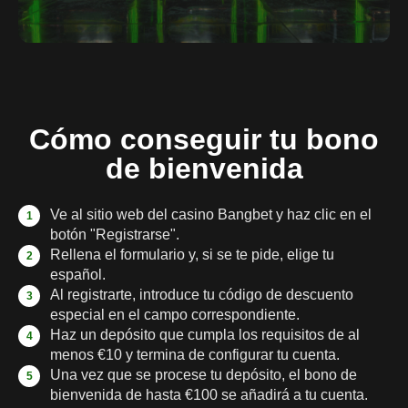
Cómo conseguir tu bono
de bienvenida
Ve al sitio web del casino Bangbet y haz clic en el
botón "Registrarse".
Rellena el formulario y, si se te pide, elige tu
español.
Al registrarte, introduce tu código de descuento
especial en el campo correspondiente.
Haz un depósito que cumpla los requisitos de al
menos €10 y termina de configurar tu cuenta.
Una vez que se procese tu depósito, el bono de
bienvenida de hasta €100 se añadirá a tu cuenta.