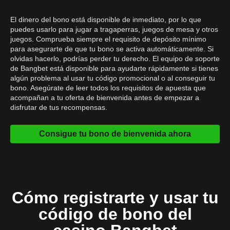
El dinero del bono está disponible de inmediato, por lo que
puedes usarlo para jugar a tragaperras, juegos de mesa y otros
juegos. Comprueba siempre el requisito de depósito mínimo
para asegurarte de que tu bono se activa automáticamente. Si
olvidas hacerlo, podrías perder tu derecho. El equipo de soporte
de Bangbet está disponible para ayudarte rápidamente si tienes
algún problema al usar tu código promocional o al conseguir tu
bono. Asegúrate de leer todos los requisitos de apuesta que
acompañan a tu oferta de bienvenida antes de empezar a
disfrutar de tus recompensas.
Consigue tu bono de bienvenida ahora
Cómo registrarte y usar tu
código de bono del