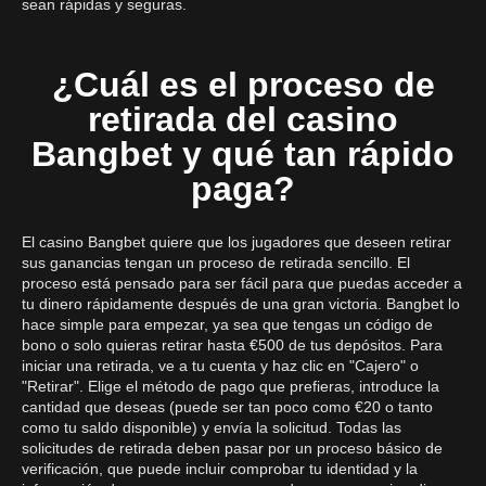
sean rápidas y seguras.
¿Cuál es el proceso de
retirada del casino
Bangbet y qué tan rápido
paga?
El casino Bangbet quiere que los jugadores que deseen retirar
sus ganancias tengan un proceso de retirada sencillo. El
proceso está pensado para ser fácil para que puedas acceder a
tu dinero rápidamente después de una gran victoria. Bangbet lo
hace simple para empezar, ya sea que tengas un código de
bono o solo quieras retirar hasta €500 de tus depósitos. Para
iniciar una retirada, ve a tu cuenta y haz clic en "Cajero" o
"Retirar". Elige el método de pago que prefieras, introduce la
cantidad que deseas (puede ser tan poco como €20 o tanto
como tu saldo disponible) y envía la solicitud. Todas las
solicitudes de retirada deben pasar por un proceso básico de
verificación, que puede incluir comprobar tu identidad y la