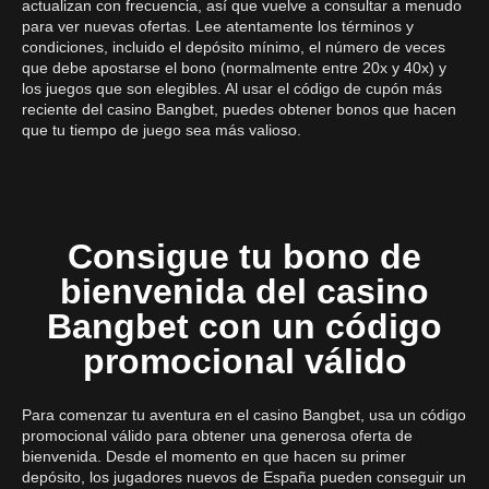
actualizan con frecuencia, así que vuelve a consultar a menudo
para ver nuevas ofertas. Lee atentamente los términos y
condiciones, incluido el depósito mínimo, el número de veces
que debe apostarse el bono (normalmente entre 20x y 40x) y
los juegos que son elegibles. Al usar el código de cupón más
reciente del casino Bangbet, puedes obtener bonos que hacen
que tu tiempo de juego sea más valioso.
Consigue tu bono de
bienvenida del casino
Bangbet con un código
promocional válido
Para comenzar tu aventura en el casino Bangbet, usa un código
promocional válido para obtener una generosa oferta de
bienvenida. Desde el momento en que hacen su primer
depósito, los jugadores nuevos de España pueden conseguir un