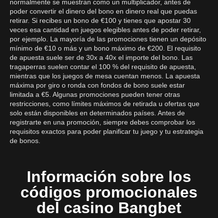
normalmente se muestran como un multiplicador, antes de
poder convertir el dinero del bono en dinero real que puedas
retirar. Si recibes un bono de €100 y tienes que apostar 30
veces esa cantidad en juegos elegibles antes de poder retirar,
por ejemplo. La mayoría de las promociones tienen un depósito
mínimo de €10 o más y un bono máximo de €200. El requisito
de apuesta suele ser de 30x a 40x el importe del bono. Las
tragaperras suelen contar el 100 % del requisito de apuesta,
mientras que los juegos de mesa cuentan menos. La apuesta
máxima por giro o ronda con fondos de bono suele estar
limitada a €5. Algunas promociones pueden tener otras
restricciones, como límites máximos de retirada u ofertas que
solo están disponibles en determinados países. Antes de
registrarte en una promoción, siempre debes comprobar los
requisitos exactos para poder planificar tu juego y tu estrategia
de bonos.
Información sobre los
códigos promocionales
del casino Bangbet