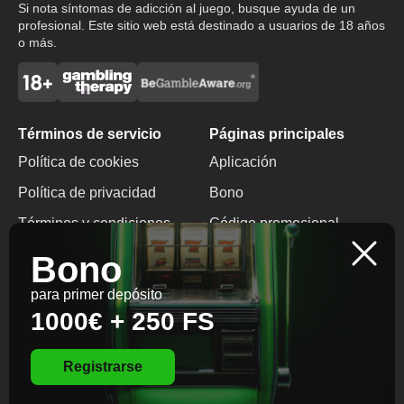
Si nota síntomas de adicción al juego, busque ayuda de un
profesional. Este sitio web está destinado a usuarios de 18 años
o más.
Términos de servicio
Páginas principales
Política de cookies
Aplicación
Política de privacidad
Bono
Términos y condiciones
Código promocional
Juego responsable
Bono sin depósito
Bono
para primer depósito
Contactos
1000€ + 250 FS
+357 95968421
info@bangcasino.org
Registrarse
© 2026 All Rights
Reserved.