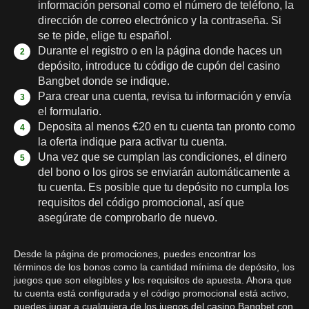
información personal como el número de teléfono, la
dirección de correo electrónico y la contraseña. Si
se te pide, elige tu español.
Durante el registro o en la página donde haces un
depósito, introduce tu código de cupón del casino
Bangbet donde se indique.
Para crear una cuenta, revisa tu información y envía
el formulario.
Deposita al menos €20 en tu cuenta tan pronto como
la oferta indique para activar tu cuenta.
Una vez que se cumplan las condiciones, el dinero
del bono o los giros se enviarán automáticamente a
tu cuenta. Es posible que tu depósito no cumpla los
requisitos del código promocional, así que
asegúrate de comprobarlo de nuevo.
Desde la página de promociones, puedes encontrar los
términos de los bonos como la cantidad mínima de depósito, los
juegos que son elegibles y los requisitos de apuesta. Ahora que
tu cuenta está configurada y el código promocional está activo,
puedes jugar a cualquiera de los juegos del casino Bangbet con