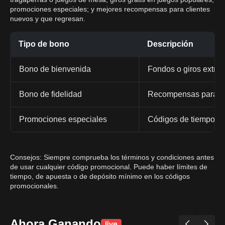
promociones especiales; y mejores recompensas para clientes
nuevos y que regresan.
Tipo de bono
Descripción
Bono de bienvenida
Fondos o giros extra 
Bono de fidelidad
Recompensas para ju
Promociones especiales
Códigos de tiempo li
Consejos: Siempre comprueba los términos y condiciones antes
de usar cualquier código promocional. Puede haber límites de
tiempo, de apuesta o de depósito mínimo en los códigos
promocionales.
Ahora Ganando