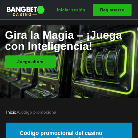
Iniciar sesión
Registrarse
Gira la Magia – ¡Juega
con Inteligencia!
Juega ahora
Inicio
Código promocional
Código promocional del casino