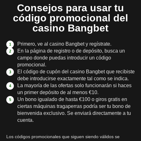
Consejos para usar tu
código promocional del
casino Bangbet
Primero, ve al casino Bangbet y regístrate.
En la página de registro o de depósito, busca un
campo donde puedas introducir un código
promocional.
El código de cupón del casino Bangbet que recibiste
debe introducirse exactamente tal como se indica.
La mayoría de las ofertas solo funcionarán si haces
un primer depósito de al menos €10.
Un bono igualado de hasta €100 o giros gratis en
ciertas máquinas tragaperras podría ser tu bono de
bienvenida exclusivo. Se enviará directamente a tu
cuenta.
Los códigos promocionales que siguen siendo válidos se