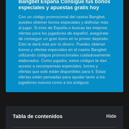
Bangbet España Consigue tus bonos
especiales y apuestas gratis hoy
Con un código promocional del casino Bangbet,
puedes obtener bonos especiales y disfrutar más
al jugar. Si eres de España o buscas las mejores
ofertas para los jugadores de español, asegúrate
de conseguir un gran bono en tu primer depósito.
Esto te dará más por tu dinero. Puedes obtener
bonos y ofertas especiales en el casino Bangbet
utilizando códigos promocionales cuidadosamente
elaborados. Como jugador, estos códigos te dan
acceso a recompensas especiales, bonos y
ofertas que solo están disponibles para ti. Estas
ofertas están pensadas para ayudar tanto a los
jugadores nuevos como a los antiguos.
Tabla de contenidos
Hide