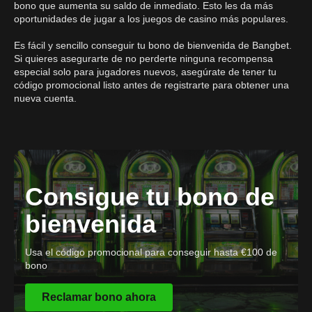
bono que aumenta su saldo de inmediato. Esto les da más
oportunidades de jugar a los juegos de casino más populares.
Es fácil y sencillo conseguir tu bono de bienvenida de Bangbet.
Si quieres asegurarte de no perderte ninguna recompensa
especial solo para jugadores nuevos, asegúrate de tener tu
código promocional listo antes de registrarte para obtener una
nueva cuenta.
Consigue tu bono de
bienvenida
Usa el código promocional para conseguir hasta €100 de
bono
Reclamar bono ahora