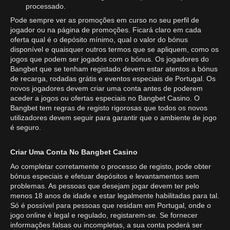
processado.
Pode sempre ver as promoções em curso no seu perfil de
jogador ou na página de promoções. Ficará claro em cada
oferta qual é o depósito mínimo, qual o valor do bónus
disponível e quaisquer outros termos que se apliquem, como os
jogos que podem ser jogados com o bónus. Os jogadores do
Bangbet que se tenham registado devem estar atentos a bónus
de recarga, rodadas grátis e eventos especiais de Portugal. Os
novos jogadores devem criar uma conta antes de poderem
aceder a jogos ou ofertas especiais no Bangbet Casino. O
Bangbet tem regras de registo rigorosas que todos os novos
utilizadores devem seguir para garantir que o ambiente de jogo
é seguro.
Criar Uma Conta No Bangbet Casino
Ao completar corretamente o processo de registo, pode obter
bónus especiais e efetuar depósitos e levantamentos sem
problemas. As pessoas que desejam jogar devem ter pelo
menos 18 anos de idade e estar legalmente habilitadas para tal.
Só é possível para pessoas que residam em Portugal, onde o
jogo online é legal e regulado, registarem-se. Se fornecer
informações falsas ou incompletas, a sua conta poderá ser