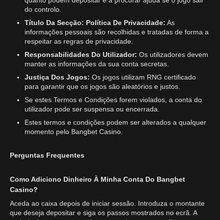
do controlo.
Título Da Secção: Política De Privacidade:
As
informações pessoais são recolhidas e tratadas de forma a
respeitar as regras de privacidade.
Responsabilidades Do Utilizador:
Os utilizadores devem
manter as informações da sua conta secretas.
Justiça Dos Jogos:
Os jogos utilizam RNG certificado
para garantir que os jogos são aleatórios e justos.
Se estes Termos e Condições forem violados, a conta do
utilizador pode ser suspensa ou encerrada.
Estes termos e condições podem ser alterados a qualquer
momento pelo Bangbet Casino.
Perguntas Frequentes
Como Adiciono Dinheiro À Minha Conta Do Bangbet
Casino?
Aceda ao caixa depois de iniciar sessão. Introduza o montante
que deseja depositar e siga os passos mostrados no ecrã. A