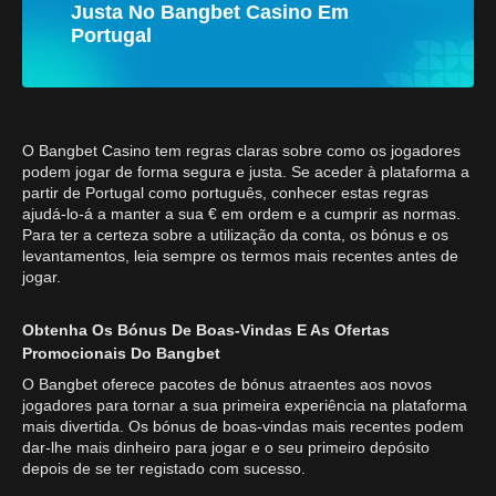
Justa No Bangbet Casino Em
Portugal
O Bangbet Casino tem regras claras sobre como os jogadores
podem jogar de forma segura e justa. Se aceder à plataforma a
partir de Portugal como português, conhecer estas regras
ajudá-lo-á a manter a sua € em ordem e a cumprir as normas.
Para ter a certeza sobre a utilização da conta, os bónus e os
levantamentos, leia sempre os termos mais recentes antes de
jogar.
Obtenha Os Bónus De Boas-Vindas E As Ofertas
Promocionais Do Bangbet
O Bangbet oferece pacotes de bónus atraentes aos novos
jogadores para tornar a sua primeira experiência na plataforma
mais divertida. Os bónus de boas-vindas mais recentes podem
dar-lhe mais dinheiro para jogar e o seu primeiro depósito
depois de se ter registado com sucesso.