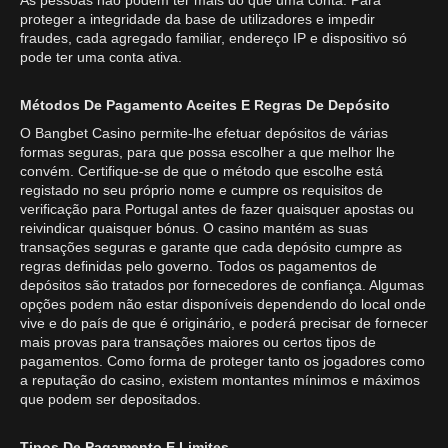
proteger a integridade da base de utilizadores e impedir
fraudes, cada agregado familiar, endereço IP e dispositivo só
pode ter uma conta ativa.
Métodos De Pagamento Aceites E Regras De Depósito
O Bangbet Casino permite-lhe efetuar depósitos de várias
formas seguras, para que possa escolher a que melhor lhe
convém. Certifique-se de que o método que escolhe está
registado no seu próprio nome e cumpre os requisitos de
verificação para Portugal antes de fazer quaisquer apostas ou
reivindicar quaisquer bónus. O casino mantém as suas
transações seguras e garante que cada depósito cumpre as
regras definidas pelo governo. Todos os pagamentos de
depósitos são tratados por fornecedores de confiança. Algumas
opções podem não estar disponíveis dependendo do local onde
vive e do país de que é originário, e poderá precisar de fornecer
mais provas para transações maiores ou certos tipos de
pagamentos. Como forma de proteger tanto os jogadores como
a reputação do casino, existem montantes mínimos e máximos
que podem ser depositados.
Tipos De Pagamento E Limites