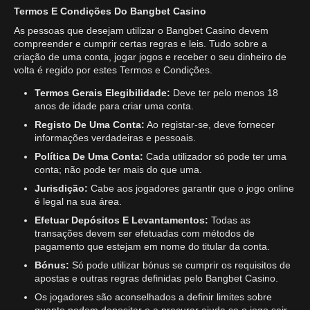
Termos E Condições Do Bangbet Casino
As pessoas que desejam utilizar o Bangbet Casino devem
compreender e cumprir certas regras e leis. Tudo sobre a
criação de uma conta, jogar jogos e receber o seu dinheiro de
volta é regido por estes Termos e Condições.
Termos Gerais Elegibilidade:
Deve ter pelo menos 18
anos de idade para criar uma conta.
Registo De Uma Conta:
Ao registar-se, deve fornecer
informações verdadeiras e pessoais.
Política De Uma Conta:
Cada utilizador só pode ter uma
conta; não pode ter mais do que uma.
Jurisdição:
Cabe aos jogadores garantir que o jogo online
é legal na sua área.
Efetuar Depósitos E Levantamentos:
Todas as
transações devem ser efetuadas com métodos de
pagamento que estejam em nome do titular da conta.
Bónus:
Só pode utilizar bónus se cumprir os requisitos de
apostas e outras regras definidas pelo Bangbet Casino.
Os jogadores são aconselhados a definir limites sobre
quanto podem depositar e a procurar ajuda se o jogo sair