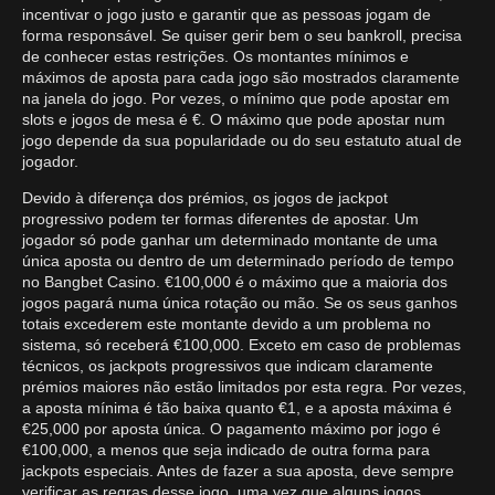
incentivar o jogo justo e garantir que as pessoas jogam de
forma responsável. Se quiser gerir bem o seu bankroll, precisa
de conhecer estas restrições. Os montantes mínimos e
máximos de aposta para cada jogo são mostrados claramente
na janela do jogo. Por vezes, o mínimo que pode apostar em
slots e jogos de mesa é €. O máximo que pode apostar num
jogo depende da sua popularidade ou do seu estatuto atual de
jogador.
Devido à diferença dos prémios, os jogos de jackpot
progressivo podem ter formas diferentes de apostar. Um
jogador só pode ganhar um determinado montante de uma
única aposta ou dentro de um determinado período de tempo
no Bangbet Casino. €100,000 é o máximo que a maioria dos
jogos pagará numa única rotação ou mão. Se os seus ganhos
totais excederem este montante devido a um problema no
sistema, só receberá €100,000. Exceto em caso de problemas
técnicos, os jackpots progressivos que indicam claramente
prémios maiores não estão limitados por esta regra. Por vezes,
a aposta mínima é tão baixa quanto €1, e a aposta máxima é
€25,000 por aposta única. O pagamento máximo por jogo é
€100,000, a menos que seja indicado de outra forma para
jackpots especiais. Antes de fazer a sua aposta, deve sempre
verificar as regras desse jogo, uma vez que alguns jogos