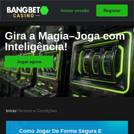
Iniciar sessão
Registar
Gira a Magia–Joga com
Inteligência!
Jogar agora
Início
Termos e Condições
Como Jogar De Forma Segura E