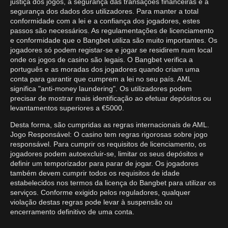
justiça dos jogos, a segurança das transações financeiras e a
segurança dos dados dos utilizadores. Para manter a total
conformidade com a lei e a confiança dos jogadores, estes
passos são necessários. As regulamentações de licenciamento
e conformidade que o Bangbet utiliza são muito importantes. Os
jogadores só podem registar-se e jogar se residirem num local
onde os jogos de casino são legais. O Bangbet verifica a
português e as moradas dos jogadores quando criam uma
conta para garantir que cumprem a lei no seu país. AML
significa "anti-money laundering". Os utilizadores podem
precisar de mostrar mais identificação ao efetuar depósitos ou
levantamentos superiores a €5000.
Desta forma, são cumpridas as regras internacionais de AML.
Jogo Responsável: O casino tem regras rigorosas sobre jogo
responsável. Para cumprir os requisitos de licenciamento, os
jogadores podem autoexcluir-se, limitar os seus depósitos e
definir um temporizador para parar de jogar. Os jogadores
também devem cumprir todos os requisitos de idade
estabelecidos nos termos da licença do Bangbet para utilizar os
serviços. Conforme exigido pelos reguladores, qualquer
violação destas regras pode levar à suspensão ou
encerramento definitivo de uma conta.