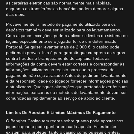
as carteiras eletrónicas são normalmente mais rápidas,
enquanto as transferências bancárias podem demorar alguns
dias úteis.
Provavelmente, o método de pagamento utilizado para os
depósitos também deve ser utilizado para os levantamentos.
Com algumas exceções, podem aplicar-se limites do sistema ou
legais, especialmente se o jogador for de um determinado
Portugal. Se quiser levantar mais de 2,000 €, o casino pode
pedir mais provas. Isto é para garantir que cumprem as regras
contra fraudes e branqueamento de capitais. Todas as
informações da conta devem estar corretas e corresponder às
informações utilizadas no registo para que o processo de
pagamento não seja atrasado. Antes de pedir um levantamento,
é da responsabilidade do jogador fornecer informações precisas
e atualizadas. Quaisquer alterações que pretenda fazer às suas
informações bancárias ou métodos de levantamento devem ser
comunicadas rapidamente ao serviço de apoio ao cliente.
Limites De Apostas E Limites Máximos De Pagamento
O Bangbet Casino tem regras sobre quanto pode apostar nos
jogos e quanto pode ganhar em cada aposta. Estes limites
existem para proteger tanto o casino como os seus clientes,