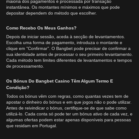
maioria dos pagamentos é processada por transação
instantânea. Os montantes mínimos e máximos que pode
depositar dependem do método que escolher.
Como Recebo Os Meus Ganhos?
Depois de iniciar sessão, aceda à secção de levantamentos.
Escolha uma forma de pagamento, introduza o montante e
clique em "Confirmar". O Bangbet pode precisar de confirmar a
sua identidade antes de processar o seu primeiro levantamento.
Cada método tem limites diferentes de levantamentos e tempos
de processamento.
Os Bónus Do Bangbet Casino Têm Algum Termo E
Condição?
Todos os bónus vêm com regras, como quantas vezes tem de
apostar o dinheiro do bónus e em que jogos não o pode utilizar.
Antes de reivindicar o bónus, certifique-se de que sabe como
utilizá-lo. Cada conta só pode ter um bónus ativo de cada vez, e
algumas ofertas podem estar apenas disponíveis para pessoas
que residam em Portugal.