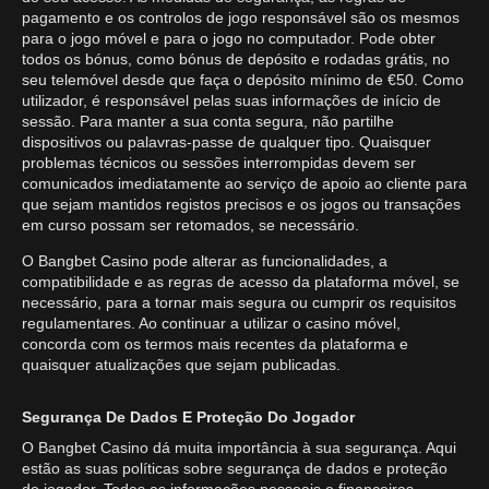
pagamento e os controlos de jogo responsável são os mesmos
para o jogo móvel e para o jogo no computador. Pode obter
todos os bónus, como bónus de depósito e rodadas grátis, no
seu telemóvel desde que faça o depósito mínimo de €50. Como
utilizador, é responsável pelas suas informações de início de
sessão. Para manter a sua conta segura, não partilhe
dispositivos ou palavras-passe de qualquer tipo. Quaisquer
problemas técnicos ou sessões interrompidas devem ser
comunicados imediatamente ao serviço de apoio ao cliente para
que sejam mantidos registos precisos e os jogos ou transações
em curso possam ser retomados, se necessário.
O Bangbet Casino pode alterar as funcionalidades, a
compatibilidade e as regras de acesso da plataforma móvel, se
necessário, para a tornar mais segura ou cumprir os requisitos
regulamentares. Ao continuar a utilizar o casino móvel,
concorda com os termos mais recentes da plataforma e
quaisquer atualizações que sejam publicadas.
Segurança De Dados E Proteção Do Jogador
O Bangbet Casino dá muita importância à sua segurança. Aqui
estão as suas políticas sobre segurança de dados e proteção
do jogador. Todas as informações pessoais e financeiras