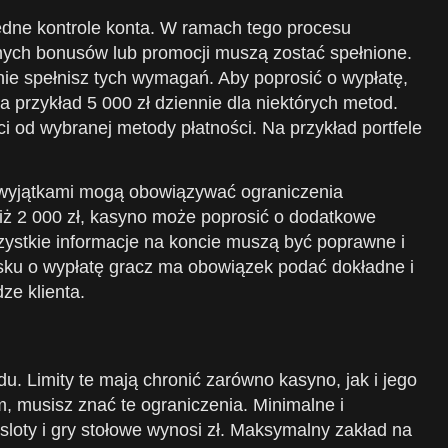
ędne kontrole konta. W ramach tego procesu
ych bonusów lub promocji muszą zostać spełnione.
nie spełnisz tych wymagań. Aby poprosić o wypłatę,
a przykład 5 000 zł dziennie dla niektórych metod.
i od wybranej metody płatności. Na przykład portfele
 wyjątkami mogą obowiązywać ograniczenia
niż 2 000 zł, kasyno może poprosić o dodatkowe
zystkie informacje na koncie muszą być poprawne i
osku o wypłatę gracz ma obowiązek podać dokładne i
ze klienta.
. Limity te mają chronić zarówno kasyno, jak i jego
 musisz znać te ograniczenia. Minimalne i
loty i gry stołowe wynosi zł. Maksymalny zakład na