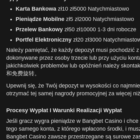
Karta Bankowa
zł10 zł5000 Natychmiastowo
Pieniądze Mobilne
zł5 zł2000 Natychmiastowo
Przelew Bankowy
zł50 zł10000 1-3 dni robocze
Portfel Elektroniczny
zł20 zł3000 Natychmiasto
Należy pamiętać, że każdy depozyt musi pochodzić z 
dokonywane przez osoby trzecie lub przy użyciu kon
jakichkolwiek problemów lub opóźnień należy 
和免费旋转。
Upewnij się, że Twój depozyt w wysokości co najmniej
otrzymać tej samej nagrody promocyjnej za więcej niż
Procesy Wypłat I Warunki Realizacji Wypłat
Jeśli gracz wygra pieniądze w Bangbet Casino i chce
tego samego konta, z którego wpłacono środki, i mus
Bangbet Casino zawsze przestrzegane są surowe zas