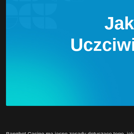
Jak
Uczciw