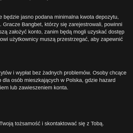
ie będzie jasno podana minimalna kwota depozytu,
 Gracze Bangbet, którzy się zarejestrowali, powinni
zą założyć konto, zanim będą mogli uzyskać dostęp
y nowi użytkownicy muszą przestrzegać, aby zapewnić
zytów i wypłat bez żadnych problemów. Osoby chcące
ko dla osób mieszkających w Polska, gdzie hazard
ciem lub zawieszeniem konta.
Twoją tożsamość i skontaktować się z Tobą.