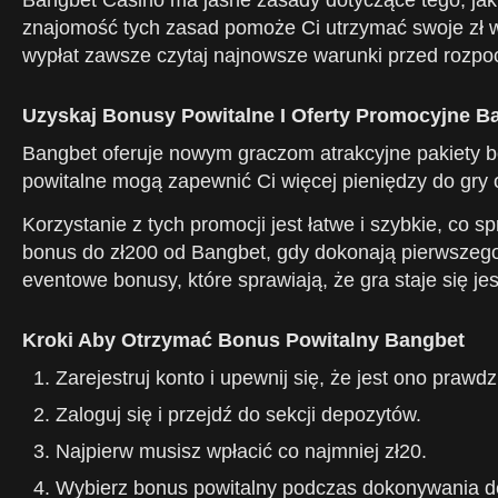
Bangbet Casino ma jasne zasady dotyczące tego, jak g
znajomość tych zasad pomoże Ci utrzymać swoje zł w
wypłat zawsze czytaj najnowsze warunki przed rozpo
Uzyskaj Bonusy Powitalne I Oferty Promocyjne B
Bangbet oferuje nowym graczom atrakcyjne pakiety b
powitalne mogą zapewnić Ci więcej pieniędzy do gry o
Korzystanie z tych promocji jest łatwe i szybkie, co s
bonus do zł200 od Bangbet, gdy dokonają pierwszego
eventowe bonusy, które sprawiają, że gra staje się je
Kroki Aby Otrzymać Bonus Powitalny Bangbet
Zarejestruj konto i upewnij się, że jest ono praw
Zaloguj się i przejdź do sekcji depozytów.
Najpierw musisz wpłacić co najmniej zł20.
Wybierz bonus powitalny podczas dokonywania d