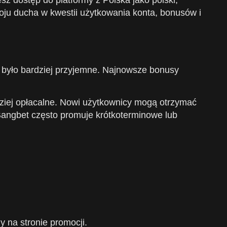
z dostęp do platformy z Polska jako polski,
ju ducha w kwestii użytkowania konta, bonusów i
 było bardziej przyjemne. Najnowsze bonusy
bardziej opłacalne. Nowi użytkownicy mogą otrzymać
Bangbet często promuje krótkoterminowe lub
na stronie promocji.