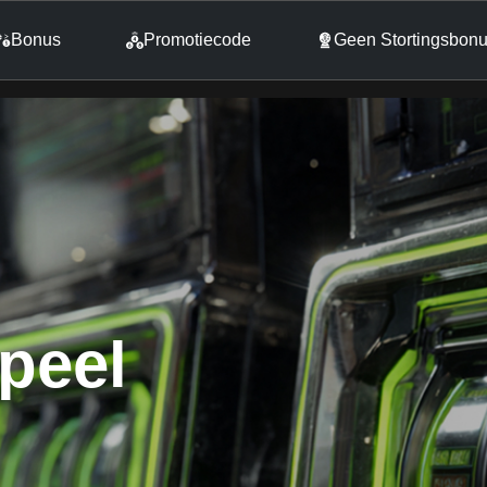
Bonus
Promotiecode
Geen Stortingsbon
peel