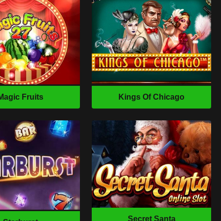
Magic Fruits
Kings Of Chicago
Secret Santa