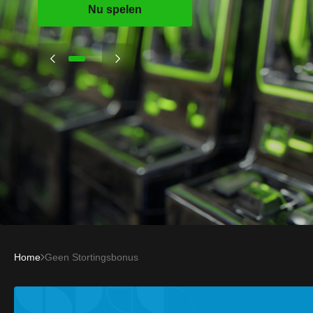
Nu spelen
Home
Geen Stortingsbonus