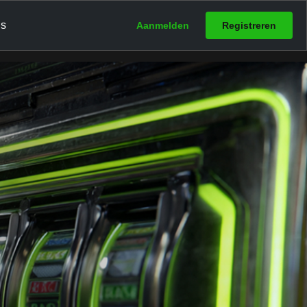
us
Aanmelden
Registreren