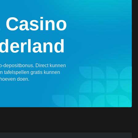
t Casino
derland
no-depositbonus. Direct kunnen
n tafelspellen gratis kunnen
e hoeven doen.