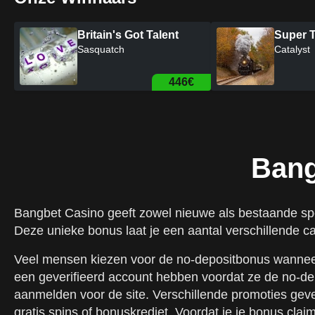
Britain's Got Talent
Super 
Sasquatch
Catalyst
446€
Bang
Bangbet Casino geeft zowel nieuwe als bestaande sp
Deze unieke bonus laat je een aantal verschillende ca
Veel mensen kiezen voor de no-depositbonus wanneer 
een geverifieerd account hebben voordat ze de no-dep
aanmelden voor de site. Verschillende promoties gev
gratis spins of bonuskrediet. Voordat je je bonus clai