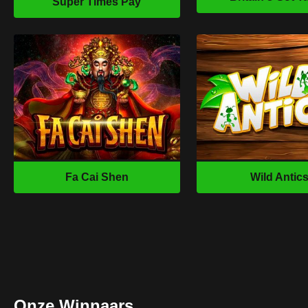
Super Times Pay
Fa Cai Shen
Wild Antic
Onze Winnaars