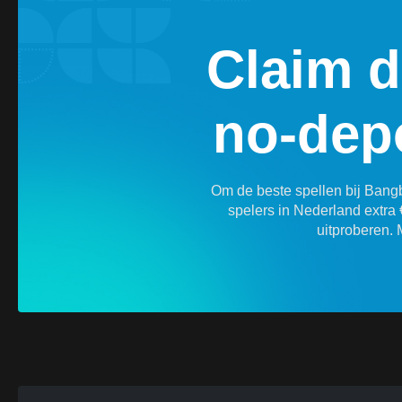
Claim d
no-dep
Om de beste spellen bij Bangb
spelers in Nederland extra 
uitproberen. 