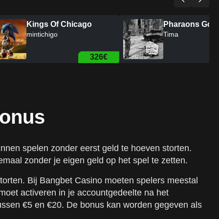
Kings Of Chicago
Pharaons Gold 
mintichigo
Tima
326€
bonus
nen spelen zonder eerst geld te hoeven storten.
emaal zonder je eigen geld op het spel te zetten.
storten. Bij Bangbet Casino moeten spelers meestal
moet activeren in je accountgedeelte na het
 tussen €5 en €20. De bonus kan worden gegeven als