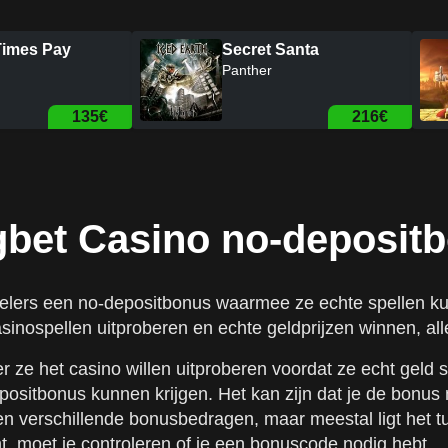
Times Pay
Secret Santa
Panther
135€
216€
bet Casino no-deposit
elers een no-depositbonus waarmee ze echte spellen kun
sinospellen uitproberen en echte geldprijzen winnen, all
ze het casino willen uitproberen voordat ze echt geld 
ositbonus kunnen krijgen. Het kan zijn dat je de bonus 
en verschillende bonusbedragen, maar meestal ligt het
mt, moet je controleren of je een bonuscode nodig hebt.