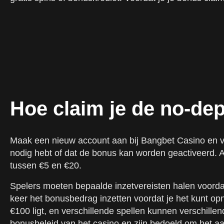
Hoe claim je de no-de
Maak een nieuw account aan bij Bangbet Casino en vo
nodig hebt of dat de bonus kan worden geactiveerd. Als
tussen €5 en €20.
Spelers moeten bepaalde inzetvereisten halen voord
keer het bonusbedrag inzetten voordat je het kunt op
€100 ligt, en verschillende spellen kunnen verschille
bonusbeleid van het casino en zijn bedoeld om het aa