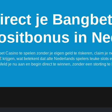
irect je Bangbe
ositbonus in Ne
et Casino te spelen zonder je eigen geld te riskeren, claim je 
€ krijgen, wat betekent dat alle Nederlands spelers leuke slots e
Meld je nu aan en begin direct te winnen, zonder een storting t