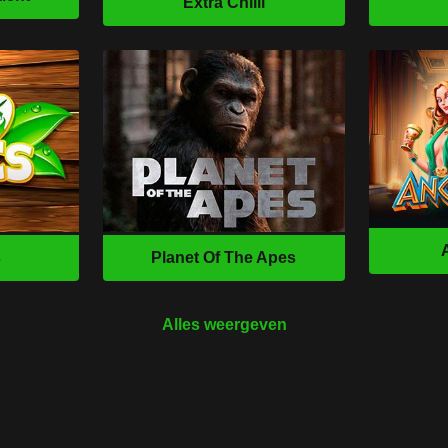
Extra Chilli
s
Planet Of The Apes
Alles weergeven